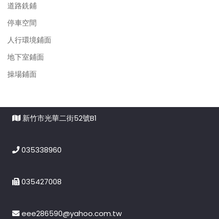
道路銑鋪
停車空間
人行環境鋪面
地下室鋪面
操場鋪面
新竹市光華二街52號B1
035338960
035427008
eee286590@yahoo.com.tw