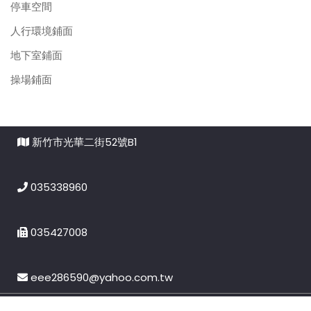
停車空間
人行環境鋪面
地下室鋪面
操場鋪面
新竹市光華二街52號B1
035338960
035427008
eee286590@yahoo.com.tw